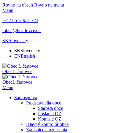
Rovno na obsah
Rovno na menu
Menu
+421 517 931 723
obec@licartovce.eu
SK
Slovensky
SK
Slovensky
EN
English
Obec
Ličartovce
Obec
Ličartovce
Menu
Samospráva
Predstavitelia obce
Starosta obce
Poslanci OZ
Komisie OZ
Hlavný kontrolór obce
Zápisnice a uznesenia