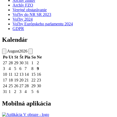
Archív zmlúv
Archív FZO
Verejné obstarávanie
Voľby do NR SR 2023
Voľby 2024
Voľby Európskeho parlamentu 2024
GDPR
Kalendár
August
2026
Po
Ut
St
Št
Pia
So
Ne
27
28
29
30
31
1
2
3
4
5
6
7
8
9
10
11
12
13
14
15
16
17
18
19
20
21
22
23
24
25
26
27
28
29
30
31
1
2
3
4
5
6
Mobilná aplikácia