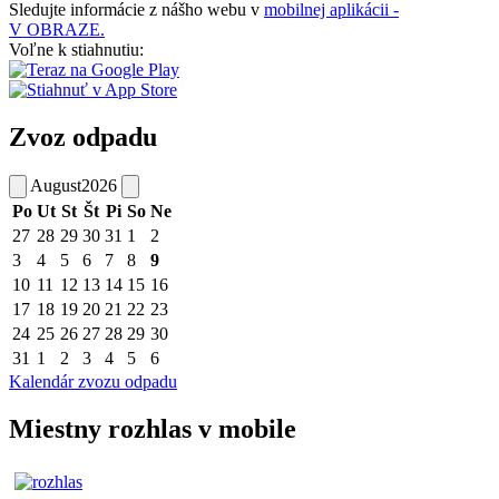
Sledujte informácie z nášho webu v
mobilnej aplikácii -
V OBRAZE.
Voľne k stiahnutiu:
Zvoz odpadu
August
2026
Po
Ut
St
Št
Pi
So
Ne
27
28
29
30
31
1
2
3
4
5
6
7
8
9
10
11
12
13
14
15
16
17
18
19
20
21
22
23
24
25
26
27
28
29
30
31
1
2
3
4
5
6
Kalendár zvozu odpadu
Miestny rozhlas v mobile