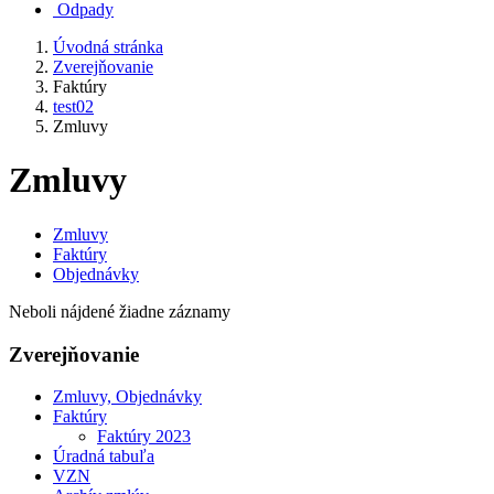
Odpady
Úvodná stránka
Zverejňovanie
Faktúry
test02
Zmluvy
Zmluvy
Zmluvy
Faktúry
Objednávky
Neboli nájdené žiadne záznamy
Zverejňovanie
Zmluvy, Objednávky
Faktúry
Faktúry 2023
Úradná tabuľa
VZN