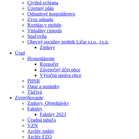
Civilná ochrana
Územný plán
Odpadové hospodárstvo
Zvoz odpadu
Rozhlas v mobile
Virtuálny cintorín
Spaľovňa
Obecný sociálny podnik Ličar s.r.o., r.s.p.
Zmluvy
Úrad
Hospodárenie
Rozpočet
Záverečný účet obce
Výročná správa obce
PHSR
Dane a poplatky
Tlačivá
Zverejňovanie
Zmluvy, Objednávky
Faktúry
Faktúry 2023
Úradná tabuľa
VZN
Archív zmlúv
Archív FZO