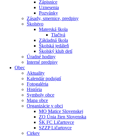
Zápisnice
Uznesenia
Pozvánky
Zásady, smernice, predpisy
Školstvo
Materská škola
Tlačivá
Základná škola
Školská jedáleň
Školský klub detí
Úradné hodiny
Interné predpisy
Obec
Aktuality
Kalendár podujatí
Fotogaléria
História
Symboly obce
Mapa obce
Organizácie v obci
MO Matice Slovenskej
ZO Únia žien Slovenska
ŠK FC Ličartovce
SZZP Ličartovce
Cirkev