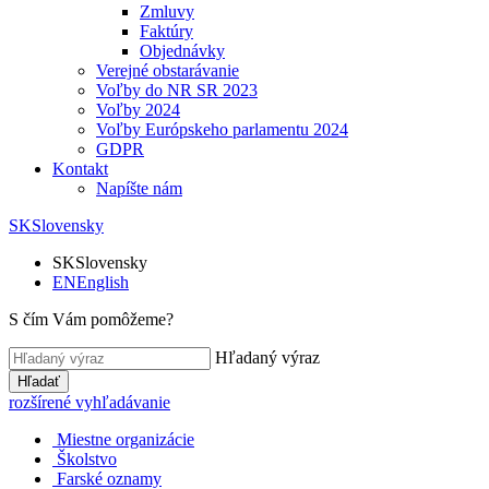
Zmluvy
Faktúry
Objednávky
Verejné obstarávanie
Voľby do NR SR 2023
Voľby 2024
Voľby Európskeho parlamentu 2024
GDPR
Kontakt
Napíšte nám
SK
Slovensky
SK
Slovensky
EN
English
S čím Vám pomôžeme?
Hľadaný výraz
Hľadať
rozšírené vyhľadávanie
Miestne organizácie
Školstvo
Farské oznamy