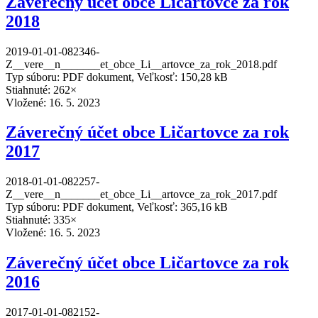
Záverečný účet obce Ličartovce za rok
2018
2019-01-01-082346-
Z__vere__n_______et_obce_Li__artovce_za_rok_2018.pdf
Typ súboru: PDF dokument, Veľkosť: 150,28 kB
Stiahnuté: 262×
Vložené:
16. 5. 2023
Záverečný účet obce Ličartovce za rok
2017
2018-01-01-082257-
Z__vere__n_______et_obce_Li__artovce_za_rok_2017.pdf
Typ súboru: PDF dokument, Veľkosť: 365,16 kB
Stiahnuté: 335×
Vložené:
16. 5. 2023
Záverečný účet obce Ličartovce za rok
2016
2017-01-01-082152-