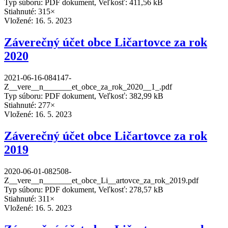
Typ súboru: PDF dokument, Veľkosť: 411,56 kB
Stiahnuté: 315×
Vložené:
16. 5. 2023
Záverečný účet obce Ličartovce za rok
2020
2021-06-16-084147-
Z__vere__n_______et_obce_za_rok_2020__1_.pdf
Typ súboru: PDF dokument, Veľkosť: 382,99 kB
Stiahnuté: 277×
Vložené:
16. 5. 2023
Záverečný účet obce Ličartovce za rok
2019
2020-06-01-082508-
Z__vere__n_______et_obce_Li__artovce_za_rok_2019.pdf
Typ súboru: PDF dokument, Veľkosť: 278,57 kB
Stiahnuté: 311×
Vložené:
16. 5. 2023