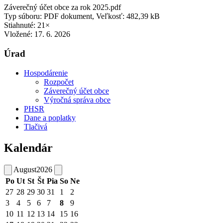
Záverečný účet obce za rok 2025.pdf
Typ súboru: PDF dokument, Veľkosť: 482,39 kB
Stiahnuté: 21×
Vložené:
17. 6. 2026
Úrad
Hospodárenie
Rozpočet
Záverečný účet obce
Výročná správa obce
PHSR
Dane a poplatky
Tlačivá
Kalendár
August
2026
Po
Ut
St
Št
Pia
So
Ne
27
28
29
30
31
1
2
3
4
5
6
7
8
9
10
11
12
13
14
15
16