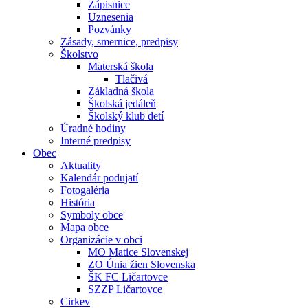
Zápisnice
Uznesenia
Pozvánky
Zásady, smernice, predpisy
Školstvo
Materská škola
Tlačivá
Základná škola
Školská jedáleň
Školský klub detí
Úradné hodiny
Interné predpisy
Obec
Aktuality
Kalendár podujatí
Fotogaléria
História
Symboly obce
Mapa obce
Organizácie v obci
MO Matice Slovenskej
ZO Únia žien Slovenska
ŠK FC Ličartovce
SZZP Ličartovce
Cirkev