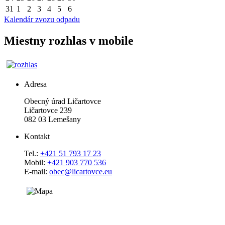
31
1
2
3
4
5
6
Kalendár zvozu odpadu
Miestny rozhlas v mobile
Adresa
Obecný úrad Ličartovce
Ličartovce 239
082 03 Lemešany
Kontakt
Tel.:
+421 51 793 17 23
Mobil:
+421 903 770 536
E-mail:
obec@licartovce.eu