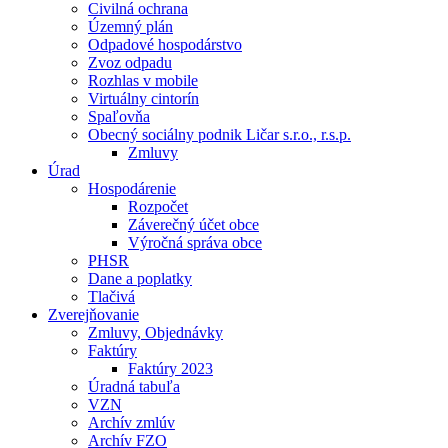
Civilná ochrana
Územný plán
Odpadové hospodárstvo
Zvoz odpadu
Rozhlas v mobile
Virtuálny cintorín
Spaľovňa
Obecný sociálny podnik Ličar s.r.o., r.s.p.
Zmluvy
Úrad
Hospodárenie
Rozpočet
Záverečný účet obce
Výročná správa obce
PHSR
Dane a poplatky
Tlačivá
Zverejňovanie
Zmluvy, Objednávky
Faktúry
Faktúry 2023
Úradná tabuľa
VZN
Archív zmlúv
Archív FZO