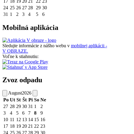
17
18
19
20
21
22
23
24
25
26
27
28
29
30
31
1
2
3
4
5
6
Mobilná aplikácia
Sledujte informácie z nášho webu v
mobilnej aplikácii -
V OBRAZE.
Voľne k stiahnutiu:
Zvoz odpadu
August
2026
Po
Ut
St
Št
Pi
So
Ne
27
28
29
30
31
1
2
3
4
5
6
7
8
9
10
11
12
13
14
15
16
17
18
19
20
21
22
23
24
25
26
27
28
29
30