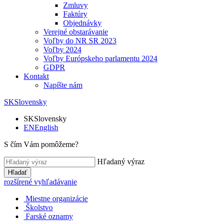
Zmluvy
Faktúry
Objednávky
Verejné obstarávanie
Voľby do NR SR 2023
Voľby 2024
Voľby Európskeho parlamentu 2024
GDPR
Kontakt
Napíšte nám
SK
Slovensky
SK
Slovensky
EN
English
S čím Vám pomôžeme?
Hľadaný výraz
Hľadať
rozšírené vyhľadávanie
Miestne organizácie
Školstvo
Farské oznamy