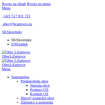
Rovno na obsah
Rovno na menu
Menu
+421 517 931 723
obec@licartovce.eu
SK
Slovensky
SK
Slovensky
EN
English
Obec
Ličartovce
Obec
Ličartovce
Menu
Samospráva
Predstavitelia obce
Starosta obce
Poslanci OZ
Komisie OZ
Hlavný kontrolór obce
Zápisnice a uznesenia