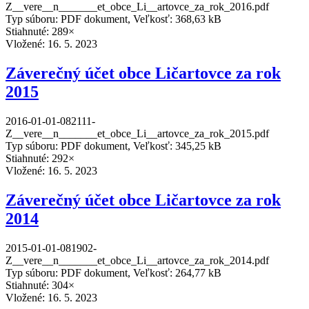
Z__vere__n_______et_obce_Li__artovce_za_rok_2016.pdf
Typ súboru: PDF dokument, Veľkosť: 368,63 kB
Stiahnuté: 289×
Vložené:
16. 5. 2023
Záverečný účet obce Ličartovce za rok
2015
2016-01-01-082111-
Z__vere__n_______et_obce_Li__artovce_za_rok_2015.pdf
Typ súboru: PDF dokument, Veľkosť: 345,25 kB
Stiahnuté: 292×
Vložené:
16. 5. 2023
Záverečný účet obce Ličartovce za rok
2014
2015-01-01-081902-
Z__vere__n_______et_obce_Li__artovce_za_rok_2014.pdf
Typ súboru: PDF dokument, Veľkosť: 264,77 kB
Stiahnuté: 304×
Vložené:
16. 5. 2023