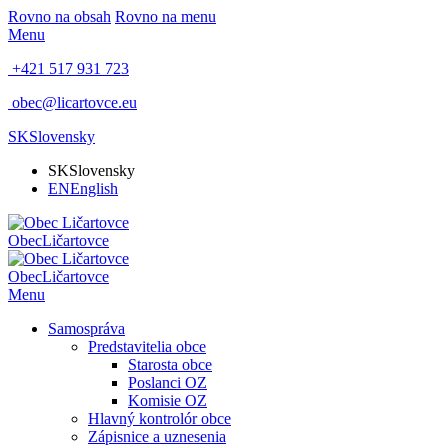
Rovno na obsah
Rovno na menu
Menu
+421 517 931 723
obec@licartovce.eu
SK
Slovensky
SK
Slovensky
EN
English
Obec
Ličartovce
Obec
Ličartovce
Menu
Samospráva
Predstavitelia obce
Starosta obce
Poslanci OZ
Komisie OZ
Hlavný kontrolór obce
Zápisnice a uznesenia