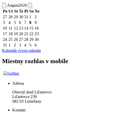
August
2026
Po
Ut
St
Št
Pi
So
Ne
27
28
29
30
31
1
2
3
4
5
6
7
8
9
10
11
12
13
14
15
16
17
18
19
20
21
22
23
24
25
26
27
28
29
30
31
1
2
3
4
5
6
Kalendár zvozu odpadu
Miestny rozhlas v mobile
Adresa
Obecný úrad Ličartovce
Ličartovce 239
082 03 Lemešany
Kontakt