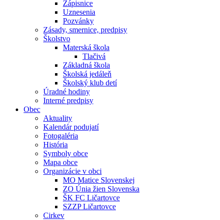
Zápisnice
Uznesenia
Pozvánky
Zásady, smernice, predpisy
Školstvo
Materská škola
Tlačivá
Základná škola
Školská jedáleň
Školský klub detí
Úradné hodiny
Interné predpisy
Obec
Aktuality
Kalendár podujatí
Fotogaléria
História
Symboly obce
Mapa obce
Organizácie v obci
MO Matice Slovenskej
ZO Únia žien Slovenska
ŠK FC Ličartovce
SZZP Ličartovce
Cirkev