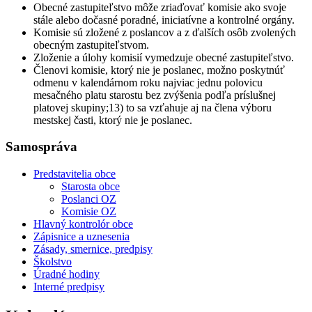
Obecné zastupiteľstvo môže zriaďovať komisie ako svoje
stále alebo dočasné poradné, iniciatívne a kontrolné orgány.
Komisie sú zložené z poslancov a z ďalších osôb zvolených
obecným zastupiteľstvom.
Zloženie a úlohy komisií vymedzuje obecné zastupiteľstvo.
Členovi komisie, ktorý nie je poslanec, možno poskytnúť
odmenu v kalendárnom roku najviac jednu polovicu
mesačného platu starostu bez zvýšenia podľa príslušnej
platovej skupiny;13) to sa vzťahuje aj na člena výboru
mestskej časti, ktorý nie je poslanec.
Samospráva
Predstavitelia obce
Starosta obce
Poslanci OZ
Komisie OZ
Hlavný kontrolór obce
Zápisnice a uznesenia
Zásady, smernice, predpisy
Školstvo
Úradné hodiny
Interné predpisy