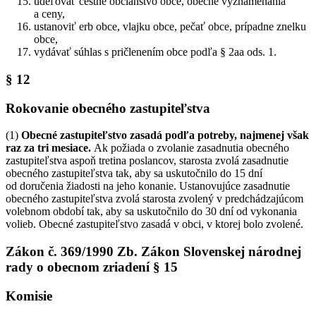
udeľovať čestné občianstvo obce, obecné vyznamenania
a ceny,
ustanoviť erb obce, vlajku obce, pečať obce, prípadne znelku
obce,
vydávať súhlas s pričlenením obce podľa § 2aa ods. 1.
§ 12
Rokovanie obecného zastupiteľstva
(1)
Obecné zastupiteľstvo zasadá podľa potreby, najmenej však
raz za tri mesiace.
Ak požiada o zvolanie zasadnutia obecného
zastupiteľstva aspoň tretina poslancov, starosta zvolá zasadnutie
obecného zastupiteľstva tak, aby sa uskutočnilo do 15 dní
od doručenia žiadosti na jeho konanie. Ustanovujúce zasadnutie
obecného zastupiteľstva zvolá starosta zvolený v predchádzajúcom
volebnom období tak, aby sa uskutočnilo do 30 dní od vykonania
volieb. Obecné zastupiteľstvo zasadá v obci, v ktorej bolo zvolené.
Zákon č. 369/1990 Zb. Zákon Slovenskej národnej
rady o obecnom zriadení § 15
Komisie