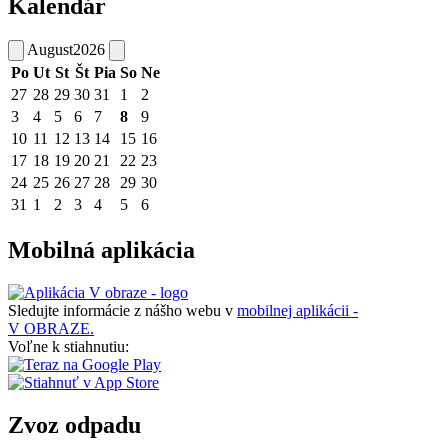
Kalendár
August
2026
Po
Ut
St
Št
Pia
So
Ne
27
28
29
30
31
1
2
3
4
5
6
7
8
9
10
11
12
13
14
15
16
17
18
19
20
21
22
23
24
25
26
27
28
29
30
31
1
2
3
4
5
6
Mobilná aplikácia
Sledujte informácie z nášho webu v
mobilnej aplikácii -
V OBRAZE.
Voľne k stiahnutiu:
Zvoz odpadu