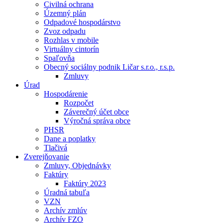
Civilná ochrana
Územný plán
Odpadové hospodárstvo
Zvoz odpadu
Rozhlas v mobile
Virtuálny cintorín
Spaľovňa
Obecný sociálny podnik Ličar s.r.o., r.s.p.
Zmluvy
Úrad
Hospodárenie
Rozpočet
Záverečný účet obce
Výročná správa obce
PHSR
Dane a poplatky
Tlačivá
Zverejňovanie
Zmluvy, Objednávky
Faktúry
Faktúry 2023
Úradná tabuľa
VZN
Archív zmlúv
Archív FZO