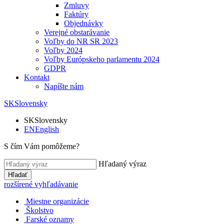
Zmluvy
Faktúry
Objednávky
Verejné obstarávanie
Voľby do NR SR 2023
Voľby 2024
Voľby Európskeho parlamentu 2024
GDPR
Kontakt
Napíšte nám
SK
Slovensky
SK
Slovensky
EN
English
S čím Vám pomôžeme?
Hľadaný výraz
Hľadať
rozšírené vyhľadávanie
Miestne organizácie
Školstvo
Farské oznamy