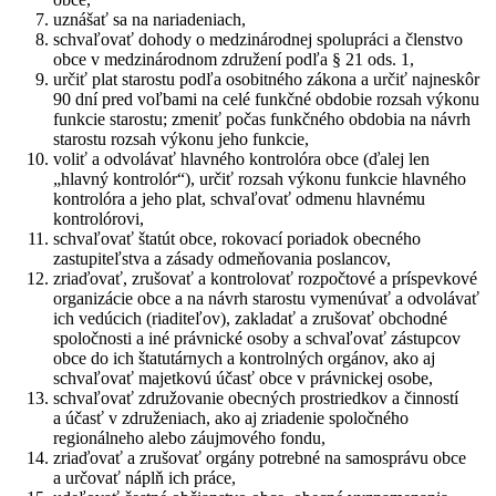
uznášať sa na nariadeniach,
schvaľovať dohody o medzinárodnej spolupráci a členstvo
obce v medzinárodnom združení podľa § 21 ods. 1,
určiť plat starostu podľa osobitného zákona a určiť najneskôr
90 dní pred voľbami na celé funkčné obdobie rozsah výkonu
funkcie starostu; zmeniť počas funkčného obdobia na návrh
starostu rozsah výkonu jeho funkcie,
voliť a odvolávať hlavného kontrolóra obce (ďalej len
„hlavný kontrolór“), určiť rozsah výkonu funkcie hlavného
kontrolóra a jeho plat, schvaľovať odmenu hlavnému
kontrolórovi,
schvaľovať štatút obce, rokovací poriadok obecného
zastupiteľstva a zásady odmeňovania poslancov,
zriaďovať, zrušovať a kontrolovať rozpočtové a príspevkové
organizácie obce a na návrh starostu vymenúvať a odvolávať
ich vedúcich (riaditeľov), zakladať a zrušovať obchodné
spoločnosti a iné právnické osoby a schvaľovať zástupcov
obce do ich štatutárnych a kontrolných orgánov, ako aj
schvaľovať majetkovú účasť obce v právnickej osobe,
schvaľovať združovanie obecných prostriedkov a činností
a účasť v združeniach, ako aj zriadenie spoločného
regionálneho alebo záujmového fondu,
zriaďovať a zrušovať orgány potrebné na samosprávu obce
a určovať náplň ich práce,