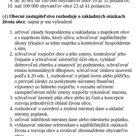
od 50 001 do 100 000 obyvateľov obce 19 až 31 poslancov,
nad 100 000 obyvateľov obce 23 až 41 poslancov.
(4)
Obecné zastupiteľstvo rozhoduje o základných otázkach
života obce
, najmä je mu vyhradené
určovať zásady hospodárenia a nakladania s majetkom obce
a s majetkom štátu, ktorý užíva, schvaľovať najdôležitejšie
úkony týkajúce sa tohto majetku a kontrolovať hospodárenie
s ním,
schvaľovať rozpočet obce a jeho zmeny, kontrolovať jeho
čerpanie a schvaľovať záverečný účet obce, vyhlásiť
dobrovoľnú zbierku a ustanoviť jej podmienky, schvaľovať
emisiu komunálnych dlhopisov, schvaľovať zmluvu uzavretú
podľa § 20 ods. 1, rozhodovať o prijatí úveru alebo pôžičky,
o prevzatí záruky za poskytnutie návratnej finančnej
výpomoci zo štátneho rozpočtu; v rozsahu určenom
zastupiteľstvom môže zmeny rozpočtu vykonávať starosta,
schvaľovať územný plán obce alebo jej časti a koncepcie
rozvoja jednotlivých oblastí života obce,
rozhodovať o zavedení a zrušení miestnej dane a ukladať
miestny poplatok,
určovať náležitosti miestnej dane alebo miestneho poplatku,
vyhlasovať miestne referendum o najdôležitejších otázkach
života a rozvoja obce a zvolávať zhromaždenie obyvateľov
obce,