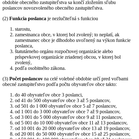
obdobie obecného zastupiteľstva sa končí zložením sľubu
poslancov novozvoleného obecného zastupiteľstva.
(2)
Funkcia poslanca
je nezlučiteľná s funkciou
starostu,
zamestnanca obce, v ktorej bol zvolený; to neplatí, ak
zamestnanec obce je dlhodobo uvoľnený na výkon funkcie
poslanca,
štatutárneho orgánu rozpočtovej organizácie alebo
príspevkovej organizácie zriadenej obcou, v ktorej bol
zvolený,
podľa osobitného zákona.
(3)
Počet poslancov
na celé volebné obdobie určí pred voľbami
obecné zastupiteľstvo podľa počtu obyvateľov obce takto:
do 40 obyvateľov obce 3 poslanci,
od 41 do 500 obyvateľov obce 3 až 5 poslancov,
od 501 do 1 000 obyvateľov obce 5 až 7 poslancov,
od 1 001 do 3 000 obyvateľov obce 7 až 9 poslancov,
od 3 001 do 5 000 obyvateľov obce 9 až 11 poslancov,
od 5 001 do 10 000 obyvateľov obce 11 až 13 poslancov,
od 10 001 do 20 000 obyvateľov obce 13 až 19 poslancov,
od 20 001 do 50 000 obyvateľov obce 15 až 25 poslancov,