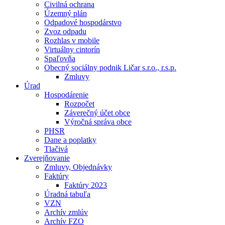
Civilná ochrana
Územný plán
Odpadové hospodárstvo
Zvoz odpadu
Rozhlas v mobile
Virtuálny cintorín
Spaľovňa
Obecný sociálny podnik Ličar s.r.o., r.s.p.
Zmluvy
Úrad
Hospodárenie
Rozpočet
Záverečný účet obce
Výročná správa obce
PHSR
Dane a poplatky
Tlačivá
Zverejňovanie
Zmluvy, Objednávky
Faktúry
Faktúry 2023
Úradná tabuľa
VZN
Archív zmlúv
Archív FZO