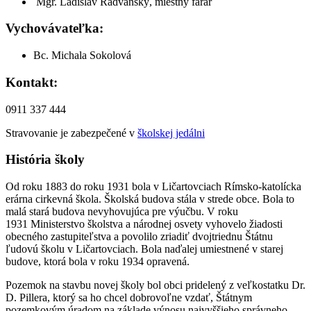
Mgr. Ladislav Radvanský, miestny farár
Vychovávateľka:
Bc. Michala Sokolová
Kontakt:
0911 337 444
Stravovanie je zabezpečené v
školskej jedálni
História školy
Od roku 1883 do roku 1931 bola v Ličartovciach Rímsko-katolícka
erárna cirkevná škola. Školská budova stála v strede obce. Bola to
malá stará budova nevyhovujúca pre výučbu. V roku
1931 Ministerstvo školstva a národnej osvety vyhovelo žiadosti
obecného zastupiteľstva a povolilo zriadiť dvojtriednu Štátnu
ľudovú školu v Ličartovciach. Bola naďalej umiestnené v starej
budove, ktorá bola v roku 1934 opravená.
Pozemok na stavbu novej školy bol obci pridelený z veľkostatku Dr.
D. Pillera, ktorý sa ho chcel dobrovoľne vzdať, Štátnym
pozemkovým úradom na základe výnosu najvyššieho správneho