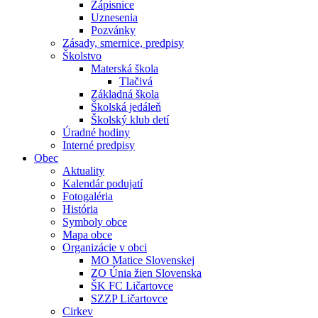
Zápisnice
Uznesenia
Pozvánky
Zásady, smernice, predpisy
Školstvo
Materská škola
Tlačivá
Základná škola
Školská jedáleň
Školský klub detí
Úradné hodiny
Interné predpisy
Obec
Aktuality
Kalendár podujatí
Fotogaléria
História
Symboly obce
Mapa obce
Organizácie v obci
MO Matice Slovenskej
ZO Únia žien Slovenska
ŠK FC Ličartovce
SZZP Ličartovce
Cirkev