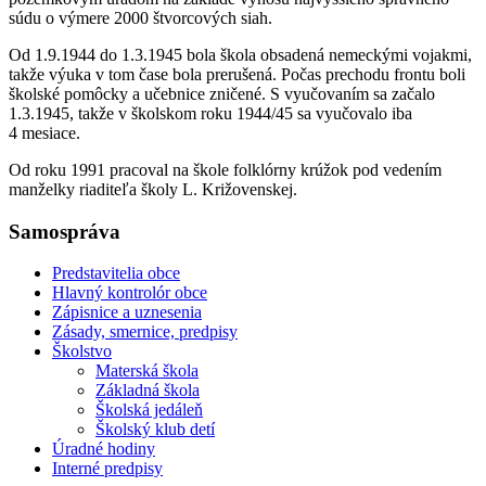
súdu o výmere 2000 štvorcových siah.
Od 1.9.1944 do 1.3.1945 bola škola obsadená nemeckými vojakmi,
takže výuka v tom čase bola prerušená. Počas prechodu frontu boli
školské pomôcky a učebnice zničené. S vyučovaním sa začalo
1.3.1945, takže v školskom roku 1944/45 sa vyučovalo iba
4 mesiace.
Od roku 1991 pracoval na škole folklórny krúžok pod vedením
manželky riaditeľa školy L. Križovenskej.
Samospráva
Predstavitelia obce
Hlavný kontrolór obce
Zápisnice a uznesenia
Zásady, smernice, predpisy
Školstvo
Materská škola
Základná škola
Školská jedáleň
Školský klub detí
Úradné hodiny
Interné predpisy