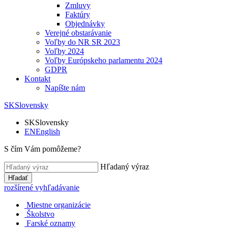
Zmluvy
Faktúry
Objednávky
Verejné obstarávanie
Voľby do NR SR 2023
Voľby 2024
Voľby Európskeho parlamentu 2024
GDPR
Kontakt
Napíšte nám
SK
Slovensky
SK
Slovensky
EN
English
S čím Vám pomôžeme?
Hľadaný výraz
Hľadať
rozšírené vyhľadávanie
Miestne organizácie
Školstvo
Farské oznamy