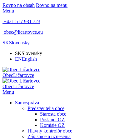
Rovno na obsah
Rovno na menu
Menu
+421 517 931 723
obec@licartovce.eu
SK
Slovensky
SK
Slovensky
EN
English
Obec
Ličartovce
Obec
Ličartovce
Menu
Samospráva
Predstavitelia obce
Starosta obce
Poslanci OZ
Komisie OZ
Hlavný kontrolór obce
Zápisnice a uznesenia