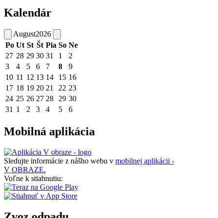
Kalendár
August
2026
Po
Ut
St
Št
Pia
So
Ne
27
28
29
30
31
1
2
3
4
5
6
7
8
9
10
11
12
13
14
15
16
17
18
19
20
21
22
23
24
25
26
27
28
29
30
31
1
2
3
4
5
6
Mobilná aplikácia
Sledujte informácie z nášho webu v
mobilnej aplikácii -
V OBRAZE.
Voľne k stiahnutiu:
Zvoz odpadu