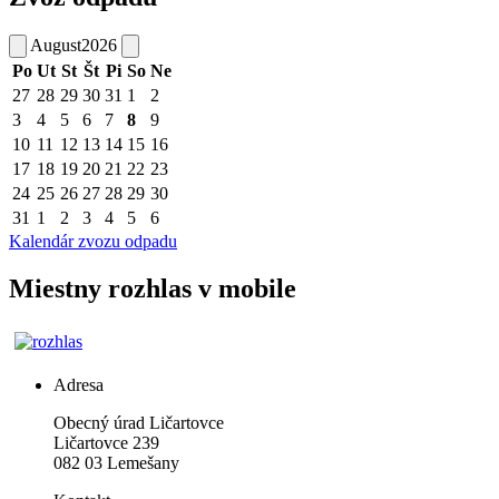
August
2026
Po
Ut
St
Št
Pi
So
Ne
27
28
29
30
31
1
2
3
4
5
6
7
8
9
10
11
12
13
14
15
16
17
18
19
20
21
22
23
24
25
26
27
28
29
30
31
1
2
3
4
5
6
Kalendár zvozu odpadu
Miestny rozhlas v mobile
Adresa
Obecný úrad Ličartovce
Ličartovce 239
082 03 Lemešany