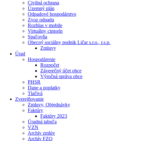
Civilná ochrana
Územný plán
Odpadové hospodárstvo
Zvoz odpadu
Rozhlas v mobile
Virtuálny cintorín
Spaľovňa
Obecný sociálny podnik Ličar s.r.o., r.s.p.
Zmluvy
Úrad
Hospodárenie
Rozpočet
Záverečný účet obce
Výročná správa obce
PHSR
Dane a poplatky
Tlačivá
Zverejňovanie
Zmluvy, Objednávky
Faktúry
Faktúry 2023
Úradná tabuľa
VZN
Archív zmlúv
Archív FZO