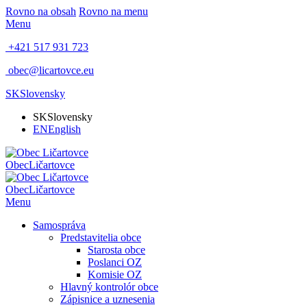
Rovno na obsah
Rovno na menu
Menu
+421 517 931 723
obec@licartovce.eu
SK
Slovensky
SK
Slovensky
EN
English
Obec
Ličartovce
Obec
Ličartovce
Menu
Samospráva
Predstavitelia obce
Starosta obce
Poslanci OZ
Komisie OZ
Hlavný kontrolór obce
Zápisnice a uznesenia