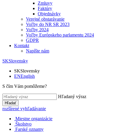
Zmluvy
Faktúry
Objednávky
Verejné obstarávanie
Voľby do NR SR 2023
Voľby 2024
Voľby Európskeho parlamentu 2024
GDPR
Kontakt
Napíšte nám
SK
Slovensky
SK
Slovensky
EN
English
S čím Vám pomôžeme?
Hľadaný výraz
Hľadať
rozšírené vyhľadávanie
Miestne organizácie
Školstvo
Farské oznamy