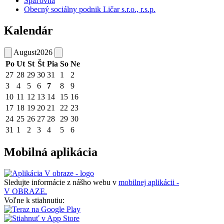
Spaľovňa
Obecný sociálny podnik Ličar s.r.o., r.s.p.
Kalendár
August
2026
Po
Ut
St
Št
Pia
So
Ne
27
28
29
30
31
1
2
3
4
5
6
7
8
9
10
11
12
13
14
15
16
17
18
19
20
21
22
23
24
25
26
27
28
29
30
31
1
2
3
4
5
6
Mobilná aplikácia
Sledujte informácie z nášho webu v
mobilnej aplikácii -
V OBRAZE.
Voľne k stiahnutiu: