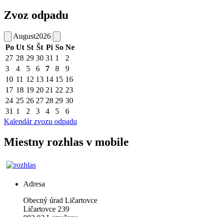
Zvoz odpadu
August
2026
Po
Ut
St
Št
Pi
So
Ne
27
28
29
30
31
1
2
3
4
5
6
7
8
9
10
11
12
13
14
15
16
17
18
19
20
21
22
23
24
25
26
27
28
29
30
31
1
2
3
4
5
6
Kalendár zvozu odpadu
Miestny rozhlas v mobile
Adresa
Obecný úrad Ličartovce
Ličartovce 239