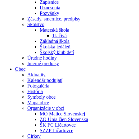
Zápisnice
Uznesenia
Pozvánky
Zásady, smernice, predpisy
Školstvo
Materská škola
Tlačivá
Základná škola
Školská jedáleň
Školský klub detí
Úradné hodiny
Interné predpisy
Obec
Aktuality
Kalendár podujatí
Fotogaléria
História
Symboly obce
Mapa obce
Organizácie v obci
MO Matice Slovenskej
ZO Únia žien Slovenska
ŠK FC Ličartovce
SZZP Ličartovce
Cirkev